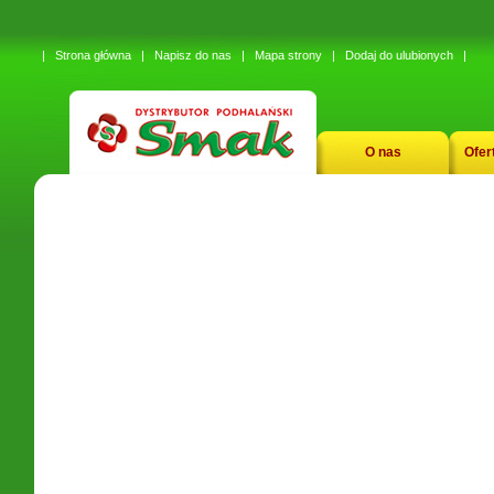
|
Strona główna
|
Napisz do nas
|
Mapa strony
|
Dodaj do ulubionych
|
O nas
Ofer